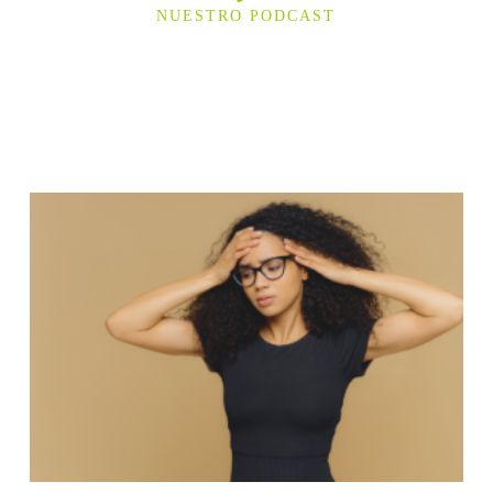
NUESTRO PODCAST
La Hora Sana de la
Semana
Temas de Salud, Nutrición, y Medio Ambiente, información
seria, tratada de manera amena y veraz, referenciada y
tamizada por el filtro de 41 años de experiencia en consultoría
neuropática.