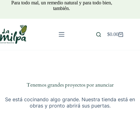
Saltar
Para todo mal, un remedio natural y para todo bien,
al
también.
contenido
$
0.00
Carro
de
compra
Tenemos grandes proyectos por anunciar
Se está cocinando algo grande. Nuestra tienda está en
obras y pronto abrirá sus puertas.