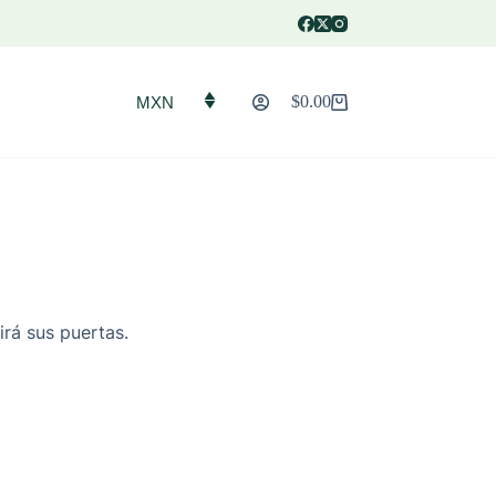
$
0.00
MXN
Carro
de
compra
irá sus puertas.