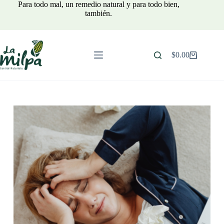
Saltar
Para todo mal, un remedio natural y para todo bien,
al
también.
contenido
$
0.00
Carro
de
compra