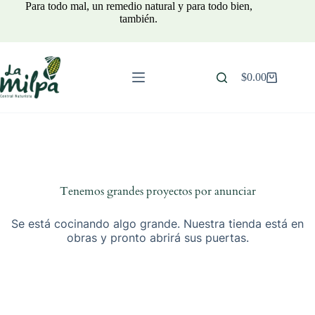
Saltar
Para todo mal, un remedio natural y para todo bien,
al
también.
contenido
$
0.00
Carro
de
compra
Tenemos grandes proyectos por anunciar
Se está cocinando algo grande. Nuestra tienda está en
obras y pronto abrirá sus puertas.