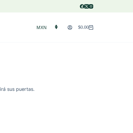
$
0.00
MXN
Carro
de
compra
irá sus puertas.