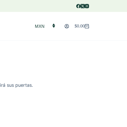
$
0.00
MXN
Carro
de
compra
irá sus puertas.