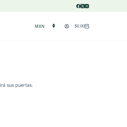
$
0.00
MXN
Carro
de
compra
irá sus puertas.