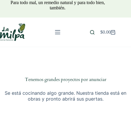
Saltar
Para todo mal, un remedio natural y para todo bien,
al
también.
contenido
$
0.00
Carro
de
compra
Tenemos grandes proyectos por anunciar
Se está cocinando algo grande. Nuestra tienda está en
obras y pronto abrirá sus puertas.