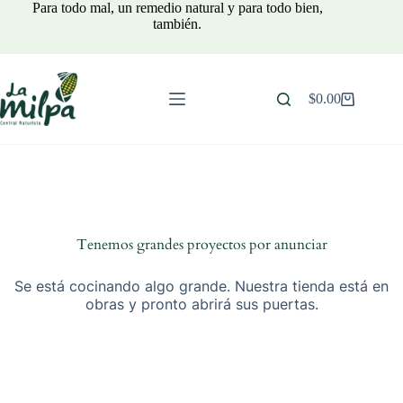
Saltar
Para todo mal, un remedio natural y para todo bien,
al
también.
contenido
$
0.00
Carro
de
compra
Tenemos grandes proyectos por anunciar
Se está cocinando algo grande. Nuestra tienda está en
obras y pronto abrirá sus puertas.