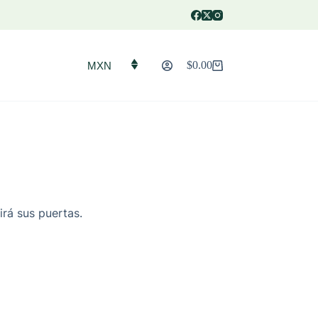
$
0.00
MXN
Carro
de
compra
irá sus puertas.