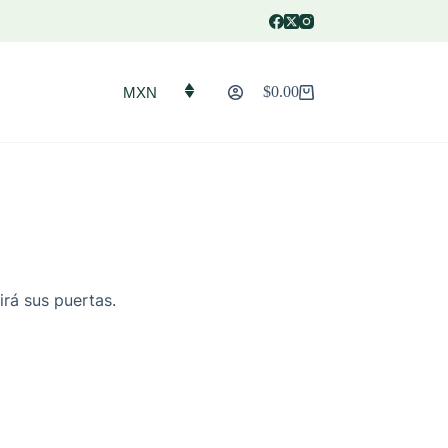
$
0.00
MXN
Carro
de
compra
irá sus puertas.