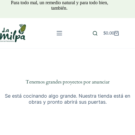
Saltar
Para todo mal, un remedio natural y para todo bien,
al
también.
contenido
$
0.00
Carro
de
compra
Tenemos grandes proyectos por anunciar
Se está cocinando algo grande. Nuestra tienda está en
obras y pronto abrirá sus puertas.