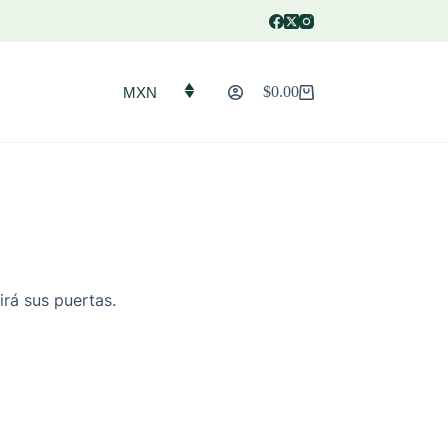
$
0.00
MXN
Carro
de
compra
irá sus puertas.