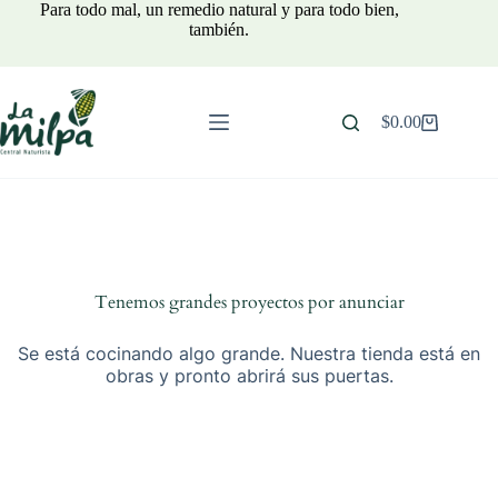
Saltar
Para todo mal, un remedio natural y para todo bien,
al
también.
contenido
$
0.00
Carro
de
compra
Tenemos grandes proyectos por anunciar
Se está cocinando algo grande. Nuestra tienda está en
obras y pronto abrirá sus puertas.