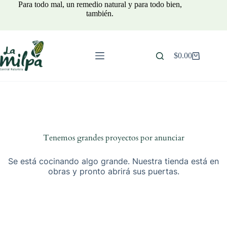
Saltar
Para todo mal, un remedio natural y para todo bien,
al
también.
contenido
$
0.00
Carro
de
compra
Tenemos grandes proyectos por anunciar
Se está cocinando algo grande. Nuestra tienda está en
obras y pronto abrirá sus puertas.