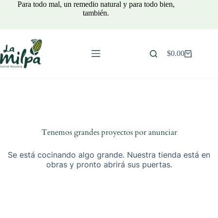
Saltar
Para todo mal, un remedio natural y para todo bien,
al
también.
contenido
$
0.00
Carro
de
compra
Tenemos grandes proyectos por anunciar
Se está cocinando algo grande. Nuestra tienda está en
obras y pronto abrirá sus puertas.