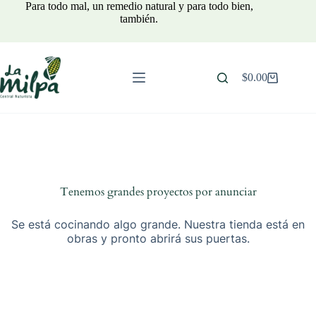
Saltar
Para todo mal, un remedio natural y para todo bien,
al
también.
contenido
$
0.00
Carro
de
compra
Tenemos grandes proyectos por anunciar
Se está cocinando algo grande. Nuestra tienda está en
obras y pronto abrirá sus puertas.