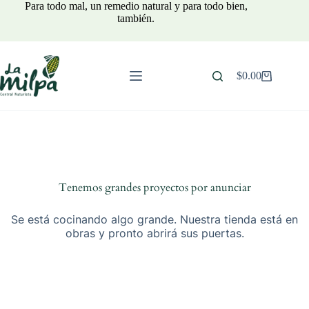
Saltar
Para todo mal, un remedio natural y para todo bien,
al
también.
contenido
$
0.00
Carro
de
compra
Tenemos grandes proyectos por anunciar
Se está cocinando algo grande. Nuestra tienda está en
obras y pronto abrirá sus puertas.