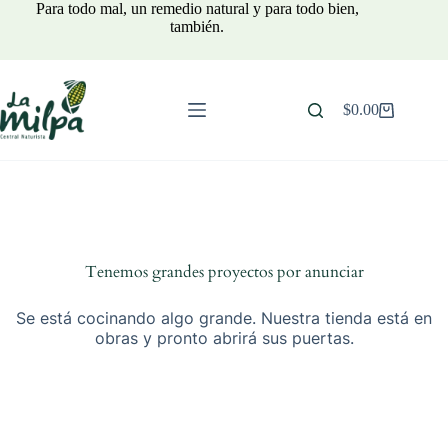
Saltar
Para todo mal, un remedio natural y para todo bien,
al
también.
contenido
$
0.00
Carro
de
compra
Tenemos grandes proyectos por anunciar
Se está cocinando algo grande. Nuestra tienda está en
obras y pronto abrirá sus puertas.