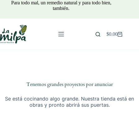
Saltar
Para todo mal, un remedio natural y para todo bien,
al
también.
contenido
$
0.00
Carro
de
compra
Tenemos grandes proyectos por anunciar
Se está cocinando algo grande. Nuestra tienda está en
obras y pronto abrirá sus puertas.