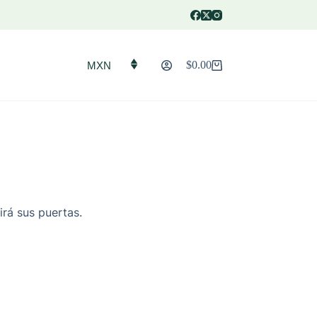
$
0.00
MXN
Carro
de
compra
irá sus puertas.