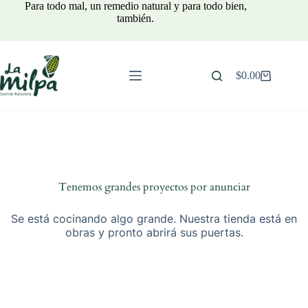
Saltar
Para todo mal, un remedio natural y para todo bien,
al
también.
contenido
$
0.00
Carro
de
compra
Tenemos grandes proyectos por anunciar
Se está cocinando algo grande. Nuestra tienda está en
obras y pronto abrirá sus puertas.