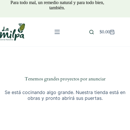
Saltar
Para todo mal, un remedio natural y para todo bien,
al
también.
contenido
$
0.00
Carro
de
compra
Tenemos grandes proyectos por anunciar
Se está cocinando algo grande. Nuestra tienda está en
obras y pronto abrirá sus puertas.