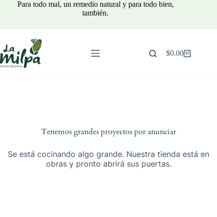
Saltar
Para todo mal, un remedio natural y para todo bien,
al
también.
contenido
$
0.00
Carro
de
compra
Tenemos grandes proyectos por anunciar
Se está cocinando algo grande. Nuestra tienda está en
obras y pronto abrirá sus puertas.