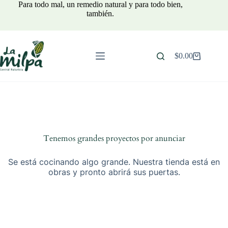
Saltar
Para todo mal, un remedio natural y para todo bien,
al
también.
contenido
$
0.00
Carro
de
compra
Tenemos grandes proyectos por anunciar
Se está cocinando algo grande. Nuestra tienda está en
obras y pronto abrirá sus puertas.