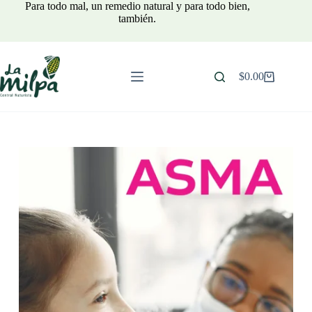
Saltar
Para todo mal, un remedio natural y para todo bien,
al
también.
contenido
$
0.00
Carro
de
compra