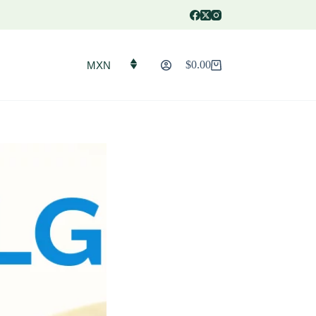
$
0.00
MXN
Carro
de
compra