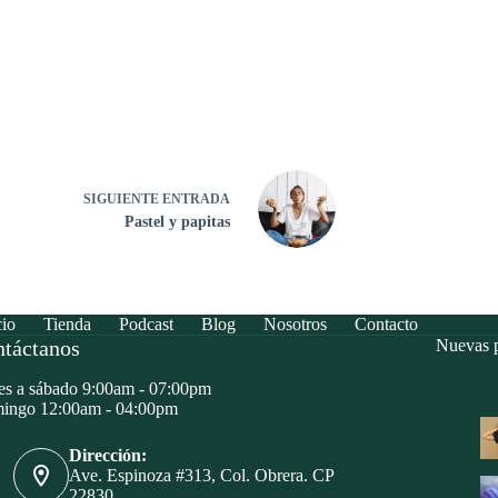
SIGUIENTE
ENTRADA
Pastel y papitas
cio
Tienda
Podcast
Blog
Nosotros
Contacto
táctanos
Nuevas p
s a sábado 9:00am - 07:00pm
ingo 12:00am - 04:00pm
Dirección:
Ave. Espinoza #313, Col. Obrera. CP
22830