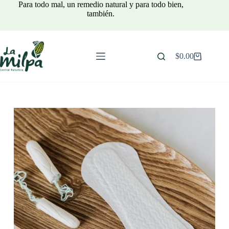
Saltar
Para todo mal, un remedio natural y para todo bien,
al
también.
contenido
$
0.00
Carro
de
compra