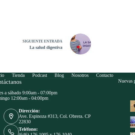
SIGUIENTE
ENTRADA
La salud digestiva
cio
Tienda
Podcast
Blog
Nosotros
Contacto
táctanos
Nuevas p
s a sábado 9:00am - 07:00pm
ingo 12:00am - 04:00pm
Dirección:
Ave. Espinoza #313, Col. Obrera. CP
22830
Teléfono:
(646) 176-1005 y 176-1040