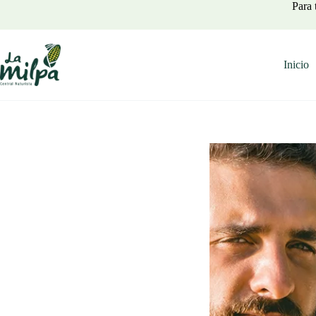
Saltar
Para 
al
contenido
Inicio