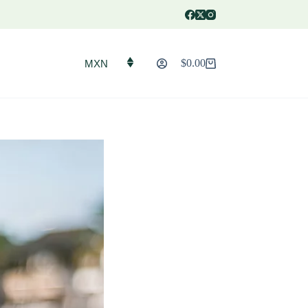
$
0.00
MXN
Carro
de
compra