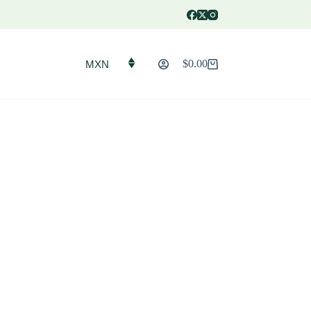
$
0.00
MXN
Carro
de
compra