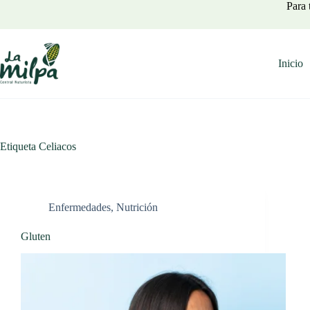
Saltar
Para 
al
contenido
Inicio
Etiqueta
Celiacos
Enfermedades
,
Nutrición
Gluten