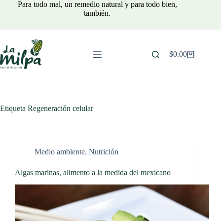
Saltar
Para todo mal, un remedio natural y para todo bien,
al
también.
contenido
$
0.00
Carro
de
compra
Etiqueta
Regeneración celular
Medio ambiente
,
Nutrición
Algas marinas, alimento a la medida del mexicano