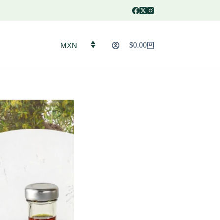
$
0.00
MXN
Carro
de
compra