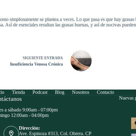
 como simplonamente se plantea a veces. Lo que pasa es que hay grasas b
. Así de esenciales resultan las grasas buenas, y así de nocivas pueden
SIGUIENTE
ENTRADA
Insuficiencia Venosa Crónica
cio
Tienda
Podcast
Blog
Nosotros
Contacto
táctanos
Nuevas p
s a sábado 9:00am - 07:00pm
ingo 12:00am - 04:00pm
Dirección:
Ave. Espinoza #313, Col. Obrera. CP