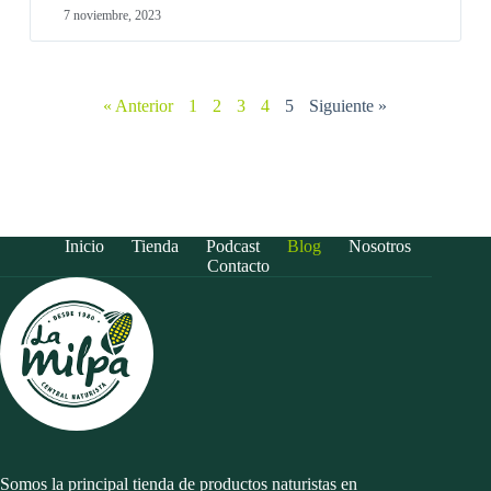
7 noviembre, 2023
« Anterior
1
2
3
4
5
Siguiente »
Inicio
Tienda
Podcast
Blog
Nosotros
Contacto
Somos la principal tienda de productos naturistas en