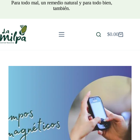
Saltar
Para todo mal, un remedio natural y para todo bien,
al
también.
contenido
$
0.00
Carro
de
compra