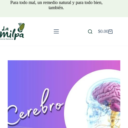
Saltar
Para todo mal, un remedio natural y para todo bien,
al
también.
contenido
$
0.00
Carro
de
compra