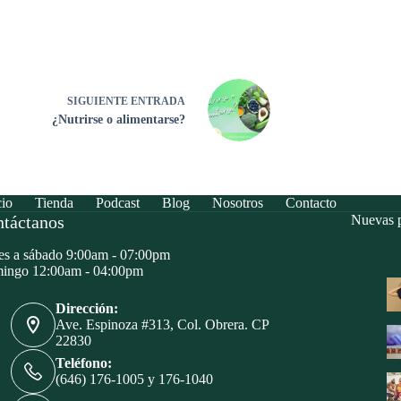
SIGUIENTE
ENTRADA
¿Nutrirse o alimentarse?
cio
Tienda
Podcast
Blog
Nosotros
Contacto
táctanos
Nuevas p
s a sábado 9:00am - 07:00pm
ingo 12:00am - 04:00pm
Dirección:
Ave. Espinoza #313, Col. Obrera. CP
22830
Teléfono:
(646) 176-1005 y 176-1040