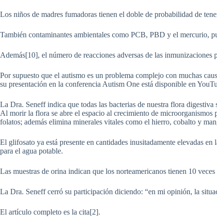
Los niños de madres fumadoras tienen el doble de probabilidad de tene
También contaminantes ambientales como PCB, PBD y el mercurio, pued
Además[10], el número de reacciones adversas de las inmunizaciones pue
Por supuesto que el autismo es un problema complejo con muchas causas
su presentación en la conferencia Autism One está disponible en YouTu
La Dra. Seneff indica que todas las bacterias de nuestra flora digestiva 
Al morir la flora se abre el espacio al crecimiento de microorganismos 
folatos; además elimina minerales vitales como el hierro, cobalto y man
El glifosato ya está presente en cantidades inusitadamente elevadas e
para el agua potable.
Las muestras de orina indican que los norteamericanos tienen 10 veces 
La Dra. Seneff cerró su participación diciendo: “en mi opinión, la situ
El artículo completo es la cita[2].