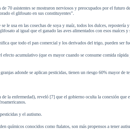
 de 70 asistentes se mostraron nerviosos y preocupados por el futuro de
rado el glifosato en sus constituyentes”.
 se le usa en las cosechas de soya y maíz, todos los dulces, repostería 
lifosato al igual que el ganado las aves alimentados con esos maíces y 
gnifica que todo el pan comercial y los derivados del trigo, pueden ser fu
 el efecto acumulativo (que es mayor cuando se consume comida rápida y
ranjas adonde se aplican pesticidas, tienen un riesgo 60% mayor de ten
n de la enfermedad), reveló [7] que el gobierno oculta la conexión que 
afroamericanos.
pesticidas y el autismo.
nden químicos conocidos como ftalatos, son más propensos a tener auti