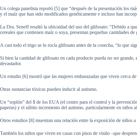
Un colega panelista reportó [5] que “después de la presentación los más
y el maíz que han sido modificados genéticamente e incluso han incorpo
La Dra. Seneff resaltó la ubicuidad del uso del glifosato: “Debido a que
cereales que contienen maíz o soya, presentan pequeñas cantidades de g
A casi todo el trigo se lo rocía glifosato antes de la cosecha, “lo que si
Si bien la cantidad de glifosato en cada producto pueda no ser grande,
devastador.
Un estudio [6] mostró que las mujeres embarazadas que viven cerca de g
Otras sustancias tóxicas pueden inducir al autismo.
Un “soplón” del $ de los EUA (el centro para el control y la prevenció
paperas) y el súbito incremento del autismo, particularmente en niños 
Otros estudios [8] muestran una relación entre la exposición de niños a 
También los niños que viven en casas con pisos de vinilo –que despre