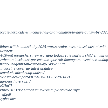
m
osate-herbicide-will-cause-half-of-all-children-to-have-autism-by-2025
ldren-will-be-autistic-by-2025-warns-senior-research-scientist-at-mit/
u/seneff/
14/10/mit-researchers-new-warning-todays-rate-half-u-s-children-will-a
erywhere-mit-scientist-presents-dire-portrait-damage-monsantos-roundup
ticide-link-found-in-calif-study-140623.htm
m-vaccine-cover-up-latest-updates/
mental-chemical-soup-autism/
-usda-pesticides-report-idUSKBN0JX2FZ20141219
iagnoses-have-risen/
Ax9HaCI
s/archive/2013/06/09/monsanto-roundup-herbicide.aspx
neff.pdf
lyphosate/