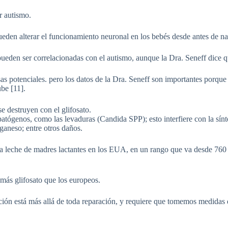
r autismo.
en alterar el funcionamiento neuronal en los bebés desde antes de na
den ser correlacionadas con el autismo, aunque la Dra. Seneff dice que
 potenciales. pero los datos de la Dra. Seneff son importantes porque 
be [11].
se destruyen con el glifosato.
patógenos, como las levaduras (Candida SPP); esto interfiere con la sínt
ganeso; entre otros daños.
n la leche de madres lactantes en los EUA, en un rango que va desde 76
más glifosato que los europeos.
ación está más allá de toda reparación, y requiere que tomemos medidas 