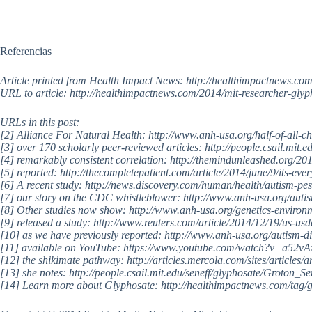
Referencias
Article printed from Health Impact News: http://healthimpactnews.co
URL to article: http://healthimpactnews.com/2014/mit-researcher-glyph
URLs in this post:
[2] Alliance For Natural Health: http://www.anh-usa.org/half-of-all-chi
[3] over 170 scholarly peer-reviewed articles: http://people.csail.mit.ed
[4] remarkably consistent correlation: http://themindunleashed.org/20
[5] reported: http://thecompletepatient.com/article/2014/june/9/its-ev
[6] A recent study: http://news.discovery.com/human/health/autism-pes
[7] our story on the CDC whistleblower: http://www.anh-usa.org/autis
[8] Other studies now show: http://www.anh-usa.org/genetics-environ
[9] released a study: http://www.reuters.com/article/2014/12/19/us
[10] as we have previously reported: http://www.anh-usa.org/autism-d
[11] available on YouTube: https://www.youtube.com/watch?v=a52v
[12] the shikimate pathway: http://articles.mercola.com/sites/article
[13] she notes: http://people.csail.mit.edu/seneff/glyphosate/Groton_Se
[14] Learn more about Glyphosate: http://healthimpactnews.com/tag/g