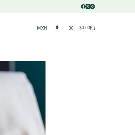
$
0.00
MXN
Carro
de
compra