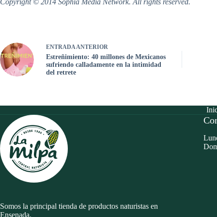
Copyright © 2014 Sophia Media Network. All rights reserved.
ENTRADA
ANTERIOR
Estreñimiento: 40 millones de Mexicanos
sufriendo calladamente en la intimidad
del retrete
Ini
Con
Lune
Dom
Somos la principal tienda de productos naturistas en
Ensenada.