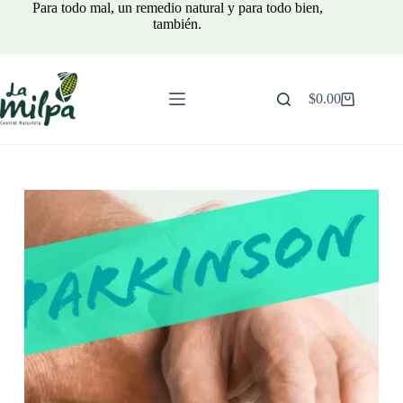
Saltar
Para todo mal, un remedio natural y para todo bien,
al
también.
contenido
$
0.00
Carro
de
compra