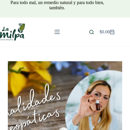
Saltar
Para todo mal, un remedio natural y para todo bien,
al
también.
contenido
$
0.00
Carro
de
compra