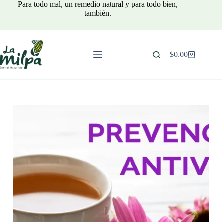
Saltar
Para todo mal, un remedio natural y para todo bien,
al
también.
contenido
$
0.00
Carro
de
compra