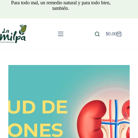
Saltar
Para todo mal, un remedio natural y para todo bien,
al
también.
contenido
$
0.00
Carro
de
compra