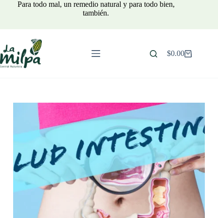
Saltar
Para todo mal, un remedio natural y para todo bien,
al
también.
contenido
$
0.00
Carro
de
compra