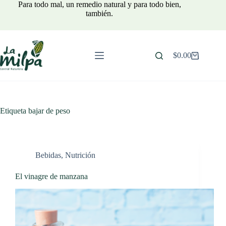
Saltar
Para todo mal, un remedio natural y para todo bien,
al
también.
contenido
$
0.00
Carro
de
compra
Etiqueta
bajar de peso
Bebidas
,
Nutrición
El vinagre de manzana