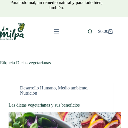
Saltar
Para todo mal, un remedio natural y para todo bien,
al
también.
contenido
$
0.00
Carro
de
compra
Etiqueta
Dietas vegetarianas
Desarrollo Humano
,
Medio ambiente
,
Nutrición
Las dietas vegetarianas y sus beneficios