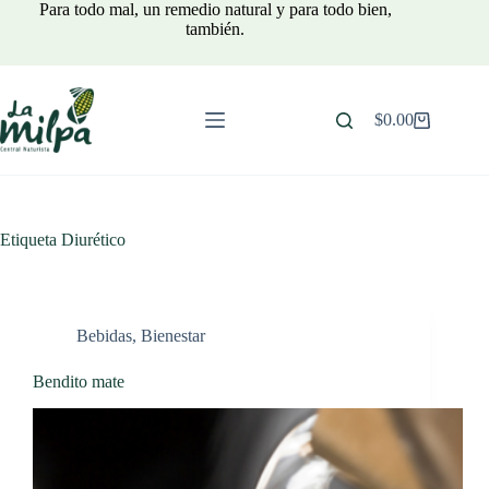
Saltar
Para todo mal, un remedio natural y para todo bien,
al
también.
contenido
$
0.00
Carro
de
compra
Etiqueta
Diurético
Bebidas
,
Bienestar
Bendito mate