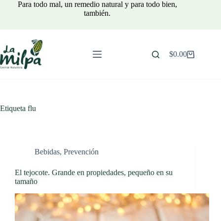
Saltar
Para todo mal, un remedio natural y para todo bien,
al
también.
contenido
$
0.00
Carro
de
compra
Etiqueta
flu
Bebidas
,
Prevención
El tejocote. Grande en propiedades, pequeño en su
tamaño