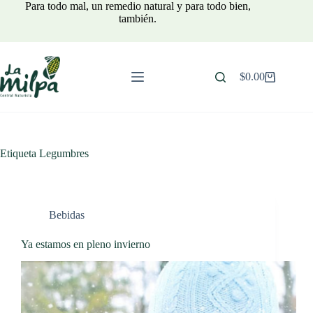
Saltar
Para todo mal, un remedio natural y para todo bien,
al
también.
contenido
$
0.00
Carro
de
compra
Etiqueta
Legumbres
Bebidas
Ya estamos en pleno invierno