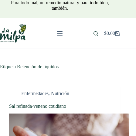
Saltar
Para todo mal, un remedio natural y para todo bien,
al
también.
contenido
$
0.00
Carro
de
compra
Etiqueta
Retención de líquidos
Enfermedades
,
Nutrición
Sal refinada-veneno cotidiano