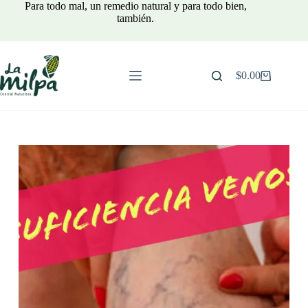
Saltar
Para todo mal, un remedio natural y para todo bien,
al
también.
contenido
$
0.00
Carro
de
compra