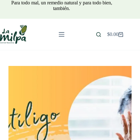
Saltar
Para todo mal, un remedio natural y para todo bien,
al
también.
contenido
$
0.00
Carro
de
compra